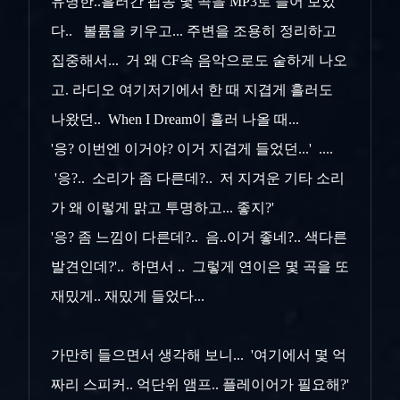
유명한..흘러간 팝송 몇 곡을 MP3로 들어 보았
다.. 볼륨을 키우고... 주변을 조용히 정리하고
집중해서... 거 왜 CF속 음악으로도 숱하게 나오
고. 라디오 여기저기에서 한 때 지겹게 흘러도
나왔던.. When I Dream이 흘러 나올 때...
'응? 이번엔 이거야? 이거 지겹게 들었던...' ....
'응?.. 소리가 좀 다른데?.. 저 지겨운 기타 소리
가 왜 이렇게 맑고 투명하고... 좋지?'
'응? 좀 느낌이 다른데?.. 음..이거 좋네?.. 색다른
발견인데?'.. 하면서 .. 그렇게 연이은 몇 곡을 또
재밌게.. 재밌게 들었다...
가만히 들으면서 생각해 보니... '여기에서 몇 억
짜리 스피커.. 억단위 앰프.. 플레이어가 필요해?'