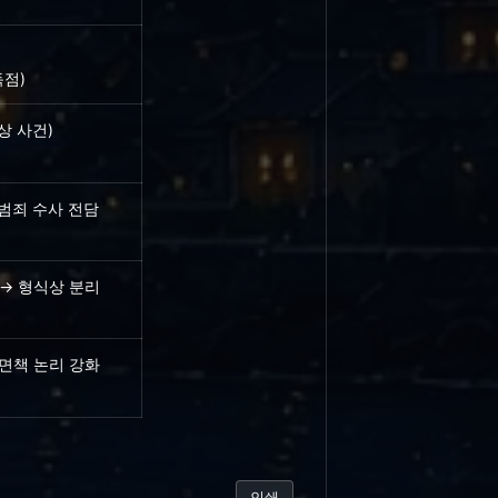
독점)
상 사건)
범죄 수사 전담
 → 형식상 분리
 면책 논리 강화
인쇄