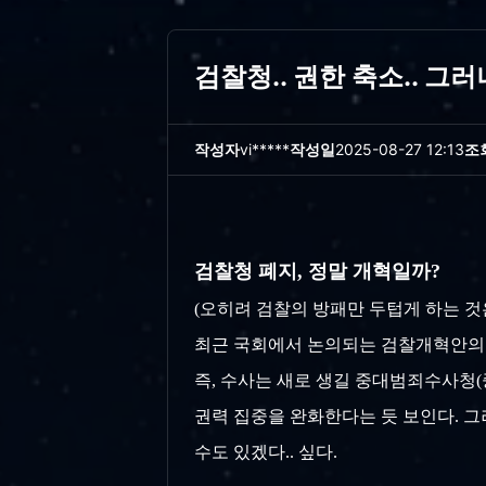
검찰청.. 권한 축소.. 그러나
작성자
vi*****
작성일
2025-08-27 12:13
조
검찰청 폐지, 정말 개혁일까?
(오히려 검찰의 방패만 두텁게 하는 것은 
최근 국회에서 논의되는 검찰개혁안의
즉, 수사는 새로 생길 중대범죄수사청(
권력 집중을 완화한다는 듯 보인다. 
수도 있겠다.. 싶다.