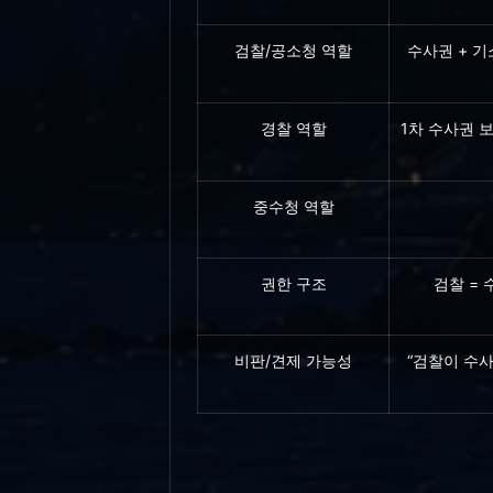
검찰/공소청 역할
수사권 + 기
경찰 역할
1차 수사권 
중수청 역할
권한 구조
검찰 = 
비판/견제 가능성
“검찰이 수사