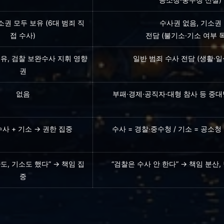
소권 모두 보유 (6대 범죄 직
수사권 없음,
기소권
접 수사)
전담
(불기소·기소 여부 
보유, 검찰 보완수사 지휘 영향
일반 범죄 수사 전담 (생활·일
권
없음
부패·경제·공직자·대형 참사 등
중대
수사 + 기소 → 권한 집중
수사 = 경찰·중수청 / 기소 = 공소청
도, 기소도 했다” → 책임 집
“검찰은 수사 안 한다” → 책임 분산,
중