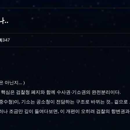
..
회
347
아닌지... )
 핵심은
검찰청 폐지
와 함께
수사권·기소권의 완전
분리이
다.
중수청)이, 기소는 공소청이 전담하는 구조로 바뀌는 것.. 겉으
그러나 조금만 깊이 들여다보면, 이 개편이 오히려 검찰의 항변권