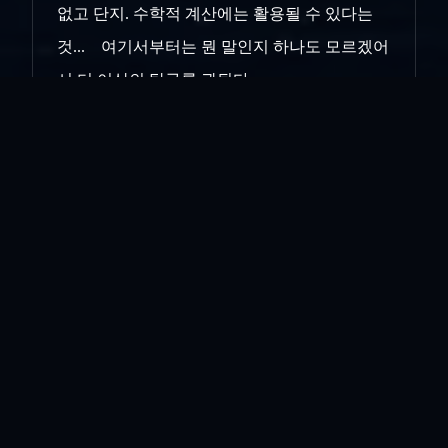
없고 단지. 수학적 계산에는 활용될 수 있다는
것... 여기서부터는 뭔 말인지 하나도 모르겠어
서 더 이상의 탐구를 관뒀다...
양자역학? 뭐여 이게?... 이에 관한 연구로 노벨
물리학상을 탄 학자도 한마디 했더만.. "저는 지
금까지 양자역학을 제대로 이해할 수 있는
사람을 단 한 사람도 본 적이 없습니다" 라고...
어쩌면 그의 말에 답이 있는지도 모르겠다... 그
니까.. 어쩌면 양자역학이란... 이해하고 넘어
가는 분야가 아닌.. 이해는 할 수 없으나 이런것
이다 라고 계산에 응용할 수는 있는 그런 분야일
런지도 모르겠다...
근데 머.. 내가 과학자도 아니고.. 컴퓨터 관련업
을 하는 것도 아니고.. 양자가 어쩌고 저쩌고...