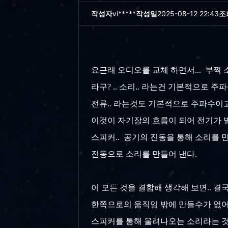
작성자
vi*****
작성일
2025-08-12 22:43
조
요근래 오디오를 교체 하면서... 부쩍 
라구? ..
소리.. 라는건 기본적으로 주
전류.. 라는것도 기본적으로 주파수이
이것이
자기장의 흐름이 되어 전기가 
스피커.. 공기의 진동을 통해 소리를 
진동으로 소리를 만들어 낸다.
이 모든 것을 결합해 생각해 보면.. 결
한쪽으로의 움직임 밖에 만들수가 없어
스피커를 통해 울려나오는 소리라는 것