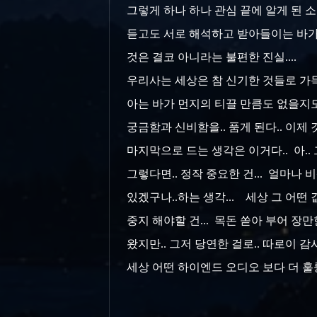
그렇게 하나 하나 관심 끝에 알게 된 
듣고도
서로 해석하고 받아들이는 바가 
것은 결코 아니라는
불편한 진실....
우리사는 세상은 참 신기한 것들로 가득한
아는 바가
먼지의 티끌 만큼도 없을지도 모
궁금함과 신비함을..
품게 된다.. 이제 
마지막으로 드는 생각은 이거다.. 아..
그렇다면.. 정작 중요한 건... 얼마나 비
있겠구나..하는 생각... 세상 그 어떤
중지 해야할 건... 목돈 쏟아 부어 
왔지만.. 그저 당연한 걸로.. 따로이 감사
세상 어떤 하이엔드 오디오 보다 더 훌륭