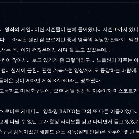
. 왕좌의 게임.. 이란 시즌물이 눈에 들어왔다.. 시즌10까지 있
었다.. 아직은 뭔진 잘 모르지만 중세 영국의 적당한 판타지.. 액션
 음.. 이거 괜찮은데?.. 하며 잘 보고 있었는데...
이 많아서.. 보고 있기가 좀 그렇더라구... 노출씬이 자주는 
포썸... 심지어 근친.. 관련 거북스런 영상까지도 등장하는 바람에..
 들어온 것이 2003년 제작 RADIO라는 영화였다..
 고등학교 미식축구팀에.. 오랜 세월 정신적 지주이자 마스코트가
 로버트 케네디... 영화명 RADIO는 그의 또 다른 이름이었다..
교에 다닐 수 없던 그가 항상 라디오를 갖고 다니면서 듣고 있었기
구팀 감독이었던 해롤드 존스 감독(실제 인물)은 하루에 몇 번 씩 