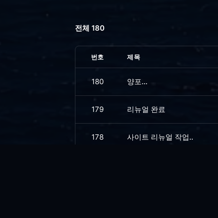
전체 180
번호
제목
180
양포...
179
리뉴얼 완료
178
사이트 리뉴얼 작업..
177
선행상...
176
냉방병....