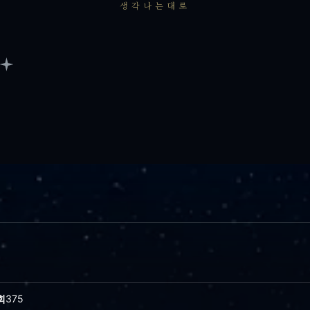
생각나는대로
회
375