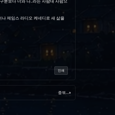
는 구분보다 너와 나..라는 사람대 사람으
어나 제임스 라디오 케네디로 새 삶을
인쇄
중꿔...
»