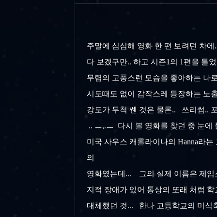
주말에 심심해 영화 한 편 보려던 차에.
다 보겠구만.. 하고 시즌1의 1편을 틀
무렵의 고풍스런 모습을 좋아하는 나로서는
시도때도 없이 갑작스레 등장하는 노출씬
강도가 무척 쎈 것은 물론.. 쓰리썸.. 
.. ㅡ,.ㅡ 다시 볼 영화를 찾던 중 눈에
미국 사우스 캐롤라이나의 Hanna라는
의
영화였는데... 그의 실제 이름은 제임스
지적 장애가 있어 통상의 또래 처럼 학
대체했던 것... 한나 고등학교의 미식축