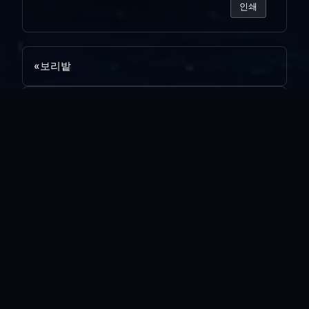
인쇄
«
보리밭
Notebook LM...
»
목록보기
답글쓰기
전체 180
양포...
vi*****
|
2026.08.05
|
추천 0
|
조회 11
리뉴얼 완료