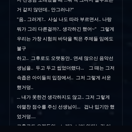
거 같지 않던데.. 안그러냐?"
"음.. 그러게?.. 사실 나도 따라 부르면서.. 나랑
뭐가 그리 다른걸까?.. 생각하긴 했어~" 그렇게
우리는 가창 시험의 바닥을 찍은 주제들 임에도
불구
하고.. 그후로도 오랫동안.. 연세 많으신 음악선
생님을.. 두고 두고 씹었더랬다... 그 때는 그저
속좁은 아이들의 입장에서.. 그저 그렇게 서운
했거덩..
... 내가 못한건 생각하지도 않고.. 그저 그렇게
야멸찬 점수를 주신 선생님이... 겁나 밉기만 했
었거덩....
그후로도 오랫동안.. 노래?.. 니미 안되는걸 어