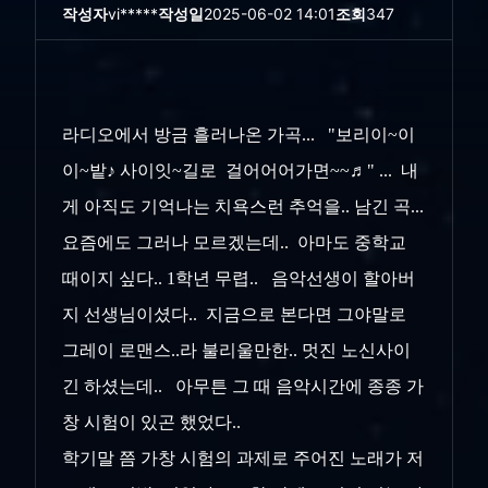
작성자
vi*****
작성일
2025-06-02 14:01
조회
347
라디오에서 방금 흘러나온 가곡... "보리이~이
이~밭♪ 사이잇~길로 걸어어어가면~~♬" ... 내
게 아직도 기억나는 치욕스런 추억을.. 남긴 곡...
요즘에도 그러나 모르겠는데.. 아마도 중학교
때이지 싶다.. 1학년 무렵.. 음악선생이 할아버
지 선생님이셨다.. 지금으로 본다면 그야말로
그레이 로맨스..라 불리울만한.. 멋진 노신사이
긴 하셨는데.. 아무튼 그 때 음악시간에 종종 가
창 시험이 있곤 했었다..
학기말 쯤 가창 시험의 과제로 주어진 노래가 저