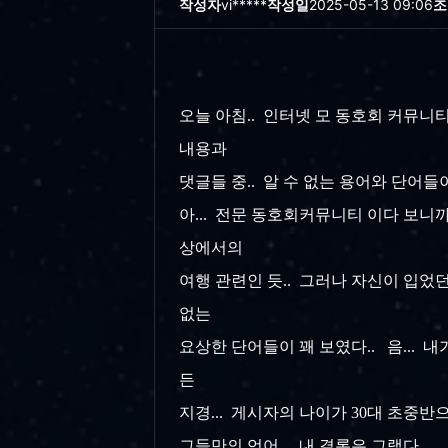
작성자
vi*****
작성일
2025-05-13 09:06
조
오늘 아침.. 인터넷 모 동호회 커뮤니티
내용과
댓글들 중.. 알 수 없는 용어와 단어들
아... 전문 동호회커뮤니티 이다 보니까
상에서의
여행 관련인 듯.. 그러나 자신이 입었던
없는
요상한
단어들이 꽤 보였다.. 음... 
든
지경...
게시자의 나이가 30대 초중반으
그들만의 언어... 내 결론은 그랬다..