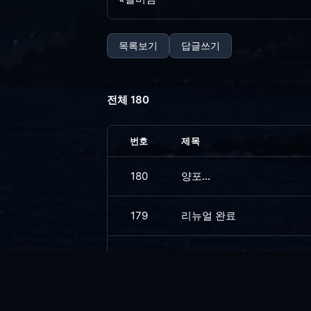
목록보기
답글쓰기
전체 180
번호
제목
180
양포...
179
리뉴얼 완료
178
사이트 리뉴얼 작업..
177
선행상...