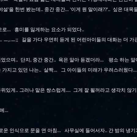
'을 한번 봤는데.. 중간 중간... '이게 뭔 말이래??'.. 싶은 대
으로... 흥미를 잃게하는 요소가 되었다..
. ㅡ,.ㅡ;; 길을 가다 우연히 듣게 된 어린아이들의 대화는 더 
이었으며.. 단지, 중간 중간.. 욕은 알아 듣겠더라... 평소 하는
가지고 있던 나는.. 살짝... 그 아이들의 미래가 우려스러웠다..
 품위있게.. 그러나 말은 쌍스럽게.... 그게 잘 될꺼라고 생각치 않
...
운 인식으로 문을 연 아침... 사무실에 들어서자.. 간 밤의 냉기