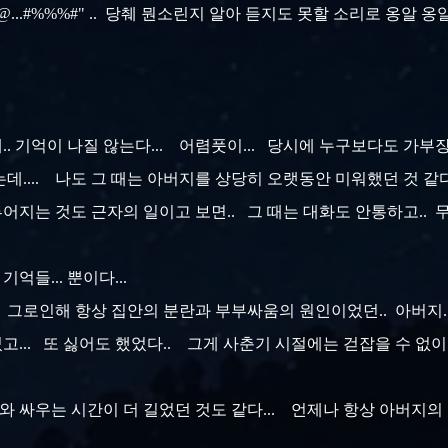
..#%%%#" .. 당췌 뭔소린지 알아 듣지도 못할 소리로 옹알 옹알
.. 기억이 나질 않는다... 어렴풋이... 당시에 누구보다도 가부
는데.... 나도 그 때는 아버지를 상당히 오랫동안 미워했던 것 같다
어지는 것도 근자의 일이고 보면.. 그 때는 대화도 안통하고..
기억들... 뿐이다...
... 그로인해 항상 집안의 분란과 부부싸움의 원인이었던.. 아버지.
.. 또 싫어도 했었다.. 그게 사춘기 시절에는 걷잡을 수 없이 더
와 싸우는 시간이 더 길었던 것도 같다... 언제나 항상 아버지의