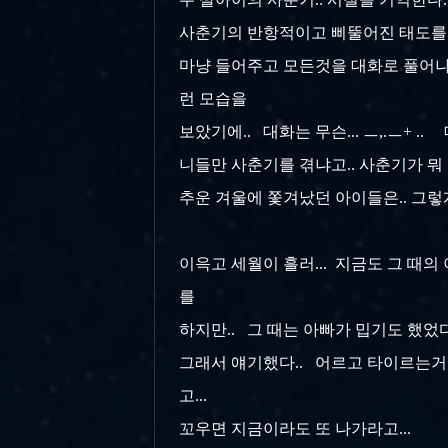
사춘기의 반항적이고 삐뚤어진 태도를 ..
마냥 들어주고 모든것을 대화로 풀어나가
런 모습을
보았기에.. 대화는 무슨... ㅡ,.ㅡ+ 
니들만 사춘기를 겪냐고.. 사춘기가 뭐
추운 겨울에 쫓겨났던 아이들은.. 그렇게
이윽고 세월이 흘러... 지금도 그 때의
를
하지만.. 그 때는 아빠가 밉기도 했었다
그래서 얘기했다.. 어르고 타이르는거.
고...
꼬우면 지금이라도 또 나가라고...