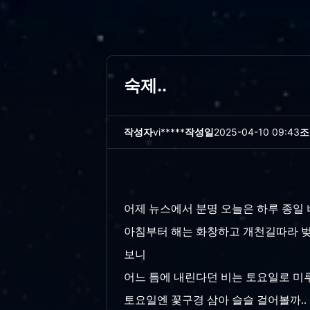
숙제..
작성자
vi*****
작성일
2025-04-10 09:43
조
어제 뉴스에서 분명 오늘은 하루 종일 비
아침부터 해는 화창하고 개천길따라 벚
보니
어느 틈에 내린다던 비는 토요일로 미루
토요일엔 꽃구경 삼아 슬슬 걸어볼까.. 