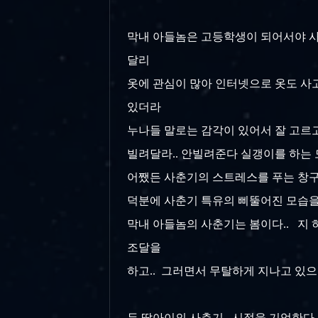
막내 아들놈은 고등학생이 되어서야 사
달리
옷에 관심이 많아 인터넷으로 옷도 사고
있더라
누나들 말로는 감각이 있어서 잘 고르고
빌려달라.. 안빌려준다 실갱이를 하는 모
어쨌든 사춘기의 스트레스를 푸는 창구가
덕분에 사춘기 특유의 삐뚤어진 모습을
막내 아들놈의 사춘기는 봄이다.. 지 
조달을
하고.. 그러면서 무탈하게 지나고 있으니
두 딸아이의 사춘기.. 시절을 기억한다