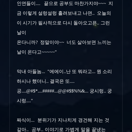
인연들이....
끝으로 공부도 마찬가지야~~~ 지
금 이렇게 설렁설렁 흘려보내고 나면.. 오늘의
이 시기가 필사적으로 다시 돌아오고픈.. 그런
날이
온다니까?
정말이야~~ 너도 살아보면 느끼는
날이 온다고~~~~~"
막내 아들놈... "에에이..난 또 뭐라고... 뭔 소리
하시나 했더니.. 결국은 또....
공....@#$*....#####...@@#$$%%&... 궁시렁.. 궁
시렁...."
짜식이... 분위기가 지나치게 경건해 지는 것
같아.. 공부.. 이야기로 가볍게 말을 끝냈는