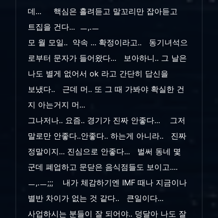
데... 핵심은 흘려듣고 말꼬리만 잡아듣고
트집을 건다... ㅡ,.ㅡ
모 월 모일.. 약속 ... 확정이라고.. 동기녀석으
로부터 문자가 들어왔다... 보아하니.. 그 날은
나도 별게 없어서 ok 라고 간단히 답신을
보냈다.. 근데 머.. 또 그 때 가봐야 확실한 건
지 아는거지 머...
그나저나.. 요즘.. 경기가 진짜 안좋다... 그저
말로만 안좋다..안좋다.. 하는게 아니라.. 진짜
정말이지... 진심으로 안좋다... 벌써 동네 몇
군데 폐업하고 문닫은 음식점들도 보이고....
ㅡ,.ㅡ;;; 내가 체감하기엔 IMF 때나 지금이나
별반 차이가 없는 것 같다.. 큰일이다...
사업하시는 분들이 잘 되어야.. 덩달아 나도 잘