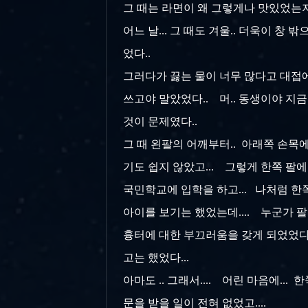
그 때는 라면이 왜 그렇게나 맛있었는지
어느 날... 그 때도 겨울.. 더욱이 
었다..
그러다가 끓는 물이 너무 많다고 대접에
쓰고야 말았었다.. 머.. 동생이야 지
것이 문제였다..
그 때 왼팔의 어깨부터.. 아래쪽 손목
기도 쉽지 않았고... 그렇게 한쪽 팔에
국민학교에 입학을 하고... 나처럼 한쪽
아이를 보기는 했었는데.... 누군가 팔
흉터에 대한 부끄러움을 갖게 되었었다.
고는 했었다...
아마도 .. 그래서.... 어린 마음에.
문을 받을 일이 전혀 없었고....