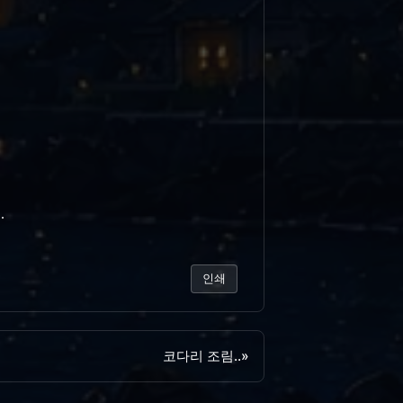
.
인쇄
코다리 조림..
»