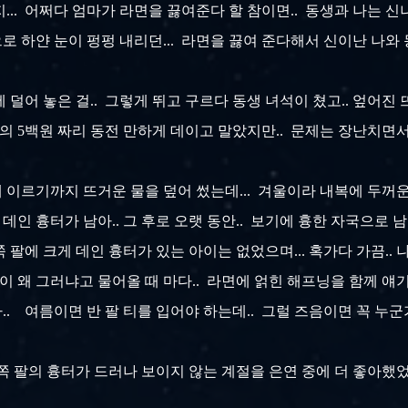
... 어쩌다 엄마가 라면을 끓여준다 할 참이면.. 동생과 나는 신
창 밖으로 하얀 눈이 펑펑 내리던... 라면을 끓여 준다해서 신이난 나
 덜어 놓은 걸.. 그렇게 뛰고 구르다 동생 녀석이 쳤고.. 엎어진
금의 5백원 짜리 동전 만하게 데이고 말았지만.. 문제는 장난치면
에 이르기까지 뜨거운 물을 덮어 썼는데... 겨울이라 내복에 두꺼운
 데인 흉터가 남아.. 그 후로 오랫 동안.. 보기에 흉한 자국으로 
 팔에 크게 데인 흉터가 있는 아이는 없었으며... 혹가다 가끔..
이 왜 그러냐고 물어올 때 마다.. 라면에 얽힌 해프닝을 함께 얘기
. 여름이면 반 팔 티를 입어야 하는데.. 그럴 즈음이면 꼭 누군
.. 한쪽 팔의 흉터가 드러나 보이지 않는 계절을 은연 중에 더 좋아