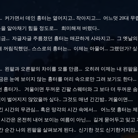
.. 커가면서 데인 흉터는 옅어지고.. 작아지고.... 어느덧 20대
 알아채기 힘들 정도로... 희미해져 버렸다..
지금... 자글자글 주름졌던 흉터는 매끈하게 사라지고... 그 옛날의 
꺼림직했던.. 스스로의 흉터는... 이제는 아물어... 그랬던가? 
고.. 왼팔과 오른팔의 차이를 모를 만큼... 오히려 이제는 내 왼
금은 눈에 보이지 않는 흉터를 머리 속으로만 그려 보기도 한다...
 흉터가.. 겨울이면 두꺼운 긴팔 스웨터와 그 보다 더 두꺼운 솜
이 벌어지지 않았을까 싶다.. 그것도 매년 긴긴밤.. 겨울이면....
 긴 시간의 무관심... 혹은 망각의 시간 속에서... 어느덧 흉터는
 시간은 온전히 내어 보이는 여름이 아닌.... 길게 묻어두고 잊고 
순간 순간 나의 왼팔을 살펴보게 된다.. 신기한 것도 신기한거지만.