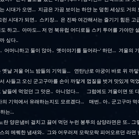
는 시대가 오면... 지금은 가끔 보이는 하얀 눈 덮힌 세상도 거의 
그런 시대가 되면.. 스키장... 은 진짜 여간해서는 즐기기 힘든 
 하고.. 아마도... 저 먼 북유럽 어디로들 스키 투어를 가야만
을까 싶다..
.. 어머니하고 둘이 앉아.. 옛이야기를 들어라~' 하던... 겨울의
옛날 겨울 어느 밤들의 기억들... 연탄난로 아궁이 바로 위 까
지께서 사들고 오신 군고구마를 손이 까맣게 껍질을 벗겨 맛있게 먹었
 날들에 먹었던 그 맛은.. 아니었다... 그럼에도 겨울이면 또 다
의 기억에서 유래하는지도 모르겠다... 매번.. 아.. 군고구마 
하는...
 노란 양은냄비 걸치고 끓여 먹던 누런 봉투의 삼양라면은 또.. 그
스의 메퀘한 냄새와.. 그와 어우러져 모락모락 피어오르던 라면 냄새