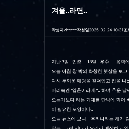
겨울..라면..
작성자
vi*****
작성일
2025-02-24 10:31
조
지난 3일.. 입춘... 18일.. 우수.
오늘 아침 창 밖의 화창한 햇살을 보고 조
다시 두꺼운 패딩을 걸쳐입고 집을 나섰
머리속엔 '입춘이라메?'.. 하며 추운 
오는가보다 라는 기대를 단박에 꺾어 
이 필요한 모양이다..
오늘 뉴스에 보니.. 우리나라는 해가 갈
않는.. 그런 시대가 오리라 예상하고 있었