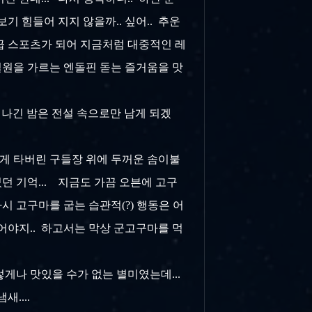
보기 힘들어 지지 않을까.. 싶어.. 추운
고급 스포츠가 되어 지금처럼 대중적인 레
 설원을 가르는 엔돌핀 돋는 즐거움을 맛
 기나긴 밤은 전설 속으로만 남게 되겠
맣게 타버린 구들장 위에 두꺼운 솜이불
던 기억... 지금도 가끔 오븐에 고구
시 고구마를 굽는 습관적(?) 행동은 어
먹어야지.. 하고서는 막상 군고구마를 먹
렇게나 맛있을 수가 없는 별미였는데...
....