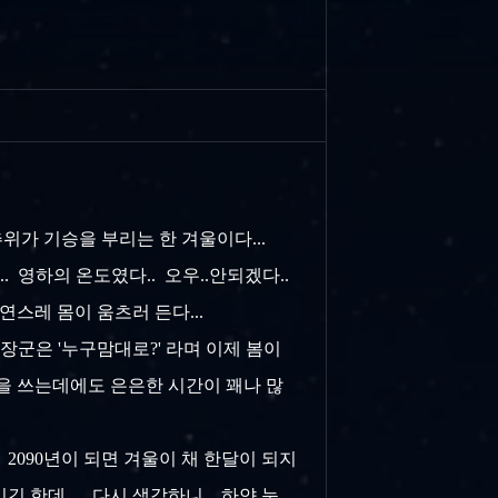
추위가 기승을 부리는 한 겨울이다...
. 영하의 온도였다.. 오우..안되겠다..
연스레 몸이 움츠러 든다...
장군은 '누구맘대로?' 라며 이제 봄이
을 쓰는데에도 은은한 시간이 꽤나 많
 2090년이 되면 겨울이 채 한달이 되지
긴 한데... 다시 생각하니.. 하얀 눈