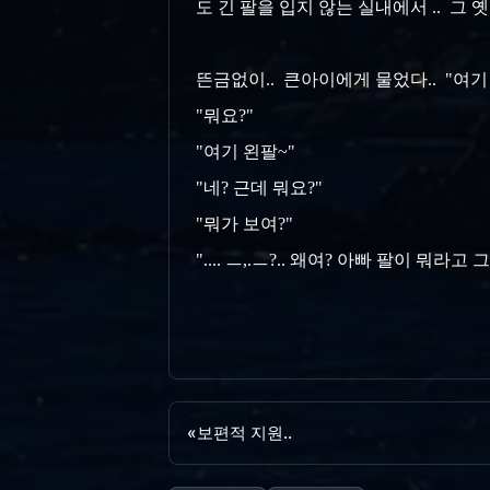
도 긴 팔을 입지 않는 실내에서 .. 그 
뜬금없이.. 큰아이에게 물었다.. "여기
"뭐요?"
"여기 왼팔~"
"네? 근데 뭐요?"
"뭐가 보여?"
".... ㅡ,.ㅡ?.. 왜여? 아빠 팔이 뭐라
«
보편적 지원..