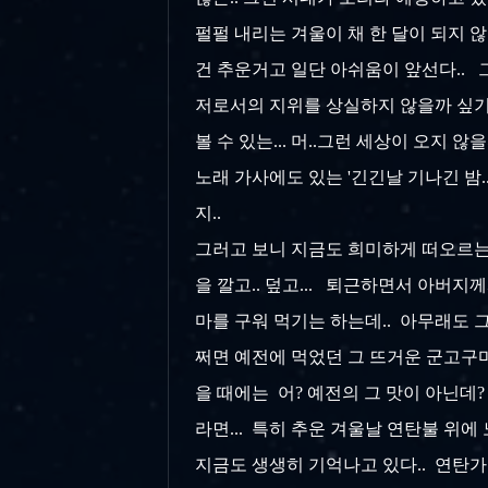
펄펄 내리는 겨울이 채 한 달이 되지 않
건 추운거고 일단 아쉬움이 앞선다.. 
저로서의 지위를 상실하지 않을까 싶기도
볼 수 있는... 머..그런 세상이 오지 않
노래 가사에도 있는 '긴긴날 기나긴 밤.
지..
그러고 보니 지금도 희미하게 떠오르는 
을 깔고.. 덮고... 퇴근하면서 아버
마를 구워 먹기는 하는데.. 아무래도 그
쩌면 예전에 먹었던 그 뜨거운 군고구마
을 때에는 어? 예전의 그 맛이 아닌데? 
라면... 특히 추운 겨울날 연탄불 위에
지금도 생생히 기억나고 있다.. 연탄가