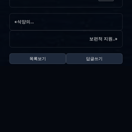
«
석양의...
보편적 지원..
»
목록보기
답글쓰기
전체 180
양포...
vi*****
|
2026.08.05
|
추천 0
|
조회 13
리뉴얼 완료