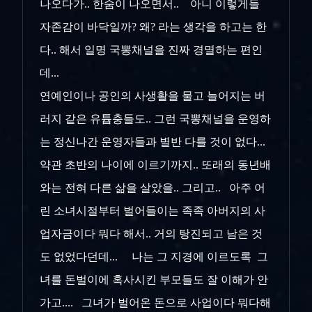
나오다가.. 한숨이 나오면서.. 아니 이렇게들
자존감이 바닥일까? 왜? 라는 생각을 하고는 한
다.. 해서 일명 국뽕채널을 진짜 경멸하는 편인
데...
연예인이나 공인의 사생활을 물고 늘어지는 버
러지 같은 유튭충들도.. 그런 국뽕채널을 운영하
는 정신나간 운영자들과 별반 다를 것이 없다...
약관 초반의 나이에 이르기까지.. 또래의 동년배
와는 전혀 다른 삶을 살았을.. 그리고.. 아주 어
린 소녀시절부터 벌어들이는 족족 아버지의 사
업자금이다 뭐다 해서.. 거의 탕진되고 남은 것
도 없었다던데... 나는 그 지경에 이르도록 그
녀를 돈벌이에 혹사시킨 부모들도 잘 이해가 안
가고.... 그녀가 벌어온 돈으로 사업이다 뭐다해