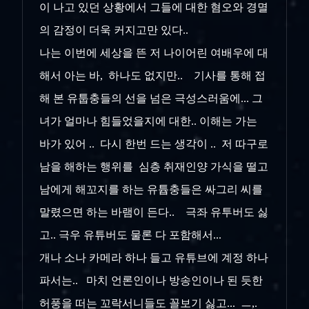
이 나고 있던 상황에서 그들에 대한 혐오와 경멸
의 감정이 더욱 커지고만 있다..
나는 이번에 세상을 뜬 저 나이어린 여배우에 대
해서 아는 바, 하나도 없지만.. 기사를 통해 접
해 본 유툽충들의 선을 넘은 극성스러움에... 그
녀가 얼마나 힘들었을지에 대한.. 이해는 가는
바가 있어 .. 다시 한번 드는 생각이 .. 저 따구로
남을 해하는 행위를 심층 취재인양 가식을 떨고
남에게 해꼬지를 하는 유튭충들은 싸그리 씨를
말렸으면 하는 바램이 든다.. 극좌 유투버도 싫
고.. 극우 유튜버도 물론 다 포함해서...
개나 소나 카메라 하나 들고 유튜브에 계정 하나
파서는.. 마치 언론인이나 방송인이나 된 듯한
허풍을 떠는 꼬락서니들도 꼴보기 싫고... ㅡ,.