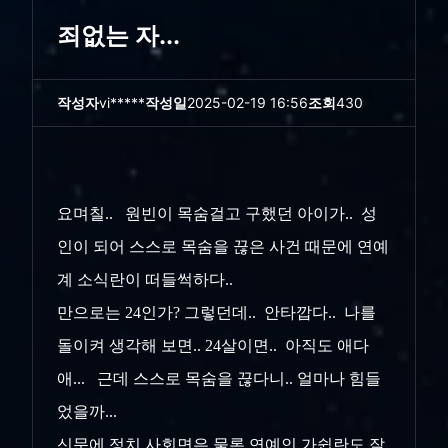
죄없는 자...
작성자
vi*****
작성일
2025-02-19 16:56
조회
430
요며칠.. 원빈이 목숨걸고 구했던 아이가.. 성
인이 되어 스스로 목숨을 끊은 사건 때문에 연예
계 소식란이 떠들썩하다..
만으로는 24인가? 그렇던데.. 안타깝다.. 나를
돌이켜 생각해 보면.. 24살이면.. 아직도 애다
애... 근데 스스로 목숨을 끊다니.. 얼마나 힘들
었을까...
신문에 정치 사회면은 물론 연예인 가쉽란도 잘