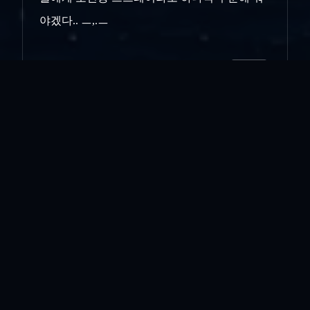
야겠다.. ㅡ,.ㅡ
인쇄
«
케세라세라...
석양의...
»
목록보기
답글쓰기
전체 180