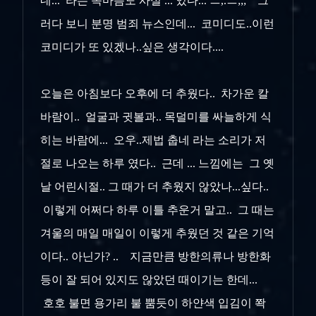
네... 라는 속마음도 사실 ... 있다... ㅡ,.ㅡ;;; 그
러다 보니 분명 범죄 뉴스인데... 코미디도..이런
코미디가 또 있겠나..싶은 생각이다....
오늘은 아침보다 오후에 더 추웠다.. 차가운 칼
바람이.. 얼굴과 귓볼과.. 목덜미를 싸늘하게 식
히는 바람에... 오우..제법 춥네 라는 소리가 저
절로 나오는 하루 였다.. 근데 ... 느낌에는 그 옛
날 어린시절.. 그 때가 더 추웠지 않았나...싶다..
이렇게 어쩌다 하루 이틀 추운거 말고.. 그 때는
겨울의 매일 매일이 이렇게 추웠던 것 같은 기억
이다.. 아닌가? .. 지금만큼 방한의류나 방한화
등이 잘 되어 있지도 않았던 때이기는 한데...
호호 불면 용가리 불 뿜듯이 하얀색 입김이 쫙