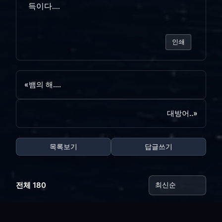
득이다....
인쇄
«
뱀의 해....
대방어..
»
목록보기
답글쓰기
전체 180
양포...