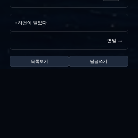
«
하천이 얼었다...
연말...
»
목록보기
답글쓰기
전체 180
양포...
vi*****
|
2026.08.05
|
추천 0
|
조회 15
리뉴얼 완료