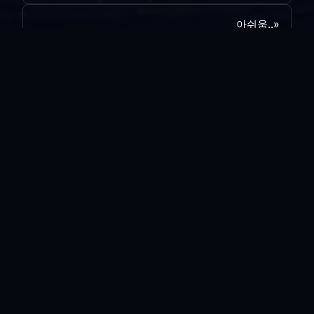
아쉬움..
»
목록보기
답글쓰기
전체 180
양포...
vi*****
|
2026.08.05
|
추천 0
|
조회 13
리뉴얼 완료
vi*****
|
2026.07.31
|
추천 0
|
조회 24
사이트 리뉴얼 작업..
vi*****
|
2026.07.30
|
추천 0
|
조회 15