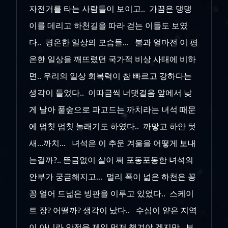
자전거를 타는 사람들이 보이고.. 가끔은 댕댕
이를 데리고 하천길을 따라 걷는 이들도 보였
다.. 평온한 일상의 모습들... 불과 얼마전 이 평
온한 일상을 깨뜨렸던 국가적 비상 사태에 비하
면.. 우리의 일상 회복력이 참 빠르고 강하다는
생각이 들었다.. 이따금씩 너댓걸음 앞에서 낮
게 날아 풀숲으로 파고드는 까치라는 녀석 때문
에 멈칫 멈칫 놀래기도 하였다.. 까맣고 하얀 텃
새...까치... 녀석은 이 추운 겨울을 어떻게 보내
는걸까?.. 뜬금없이 살이 쪄 포동포동한 녀석의
안부가 궁금해지고... 멀리 폭이 넓은 하천은 꽁
꽁 얼어 드넓은 빙판을 이루고 있었다.. 스케이
트 장? 어떨까? 생각이 났다.. 수심이 얕은 지역
이 아니라 안전을 제일 먼저 챙겨야 겠지만.. 보