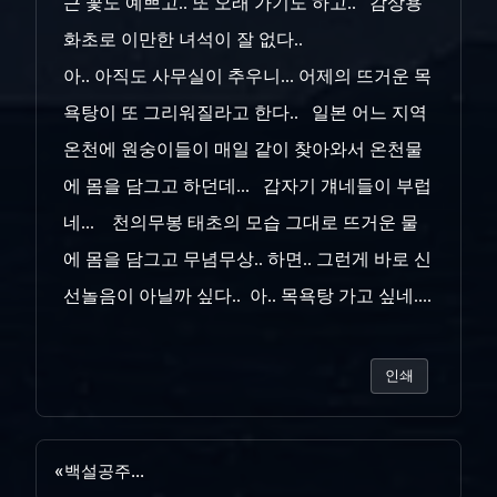
근 꽃도 예쁘고.. 또 오래 가기도 하고.. 감상용
화초로 이만한 녀석이 잘 없다..
아.. 아직도 사무실이 추우니... 어제의 뜨거운 목
욕탕이 또 그리워질라고 한다.. 일본 어느 지역
온천에 원숭이들이 매일 같이 찾아와서 온천물
에 몸을 담그고 하던데... 갑자기 걔네들이 부럽
네... 천의무봉 태초의 모습 그대로 뜨거운 물
에 몸을 담그고 무념무상.. 하면.. 그런게 바로 신
선놀음이 아닐까 싶다.. 아.. 목욕탕 가고 싶네....
인쇄
«
백설공주...