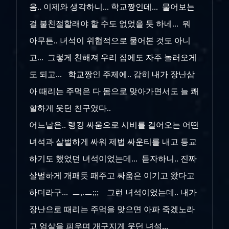
음.. 이제와 생각하니... 학교짱인데... 물어보는
걸 불친절할래야 할 수도 없었을 듯 하네... 뭐
아무튼.. 녀석이 위협적으로 물어본 것도 아니
고... 그렇게 친해져 우리 집에도 자주 놀러오게
도 되고... 학교짱인 주제에.. 감히 내가 장난삼
아 때리는 주먹은 다 몸으로 맞아가면서도 늘 쾌
할하게 웃던 친구였다..
어느날은.. 랭킹 싸움으로 시비를 걸어오는 어떤
녀석과 살벌하게 싸워 제법 싸운티를 내고 등교
하기도 했었던 녀석이었는데... 듣자하니.. 진짜
살벌하게 개패듯 패주고 싸움은 이기고 왔다고
하더라구... ㅡ,.ㅡ;;; 그런 녀석이었는데.. 내가
장난으로 때리는 주먹을 맞으면 아파 죽겠노라
고 엄살을 피우며 개구지게 웃던 녀석...