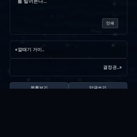
를 빌어본다...
인쇄
«
깔때기 거미..
결정권..
»
목록보기
답글쓰기
전체 180
양포...