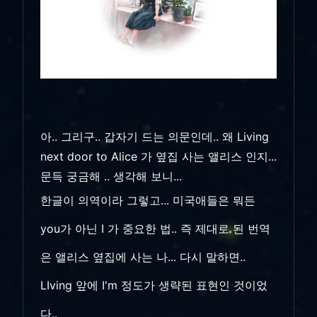
플
레
이
00:00
03:41
어
아.. 그리구.. 갑자기 드는 의문인데.. 왜 Living
next door to Alice 가 옆집 사는 앨리스 인지...
문득 궁금해 .. 생각해 보니...
한글이 의역이라 그렇고... 미국애들은 뭐든
you가 아닌 I 가 중요한 법.. 즉 제대로 된 번역
은 앨리스 옆집에 사는 나... 다시 말하면..
LIving 앞에 I'm 정도가 생략된 표현인 것이었
다..