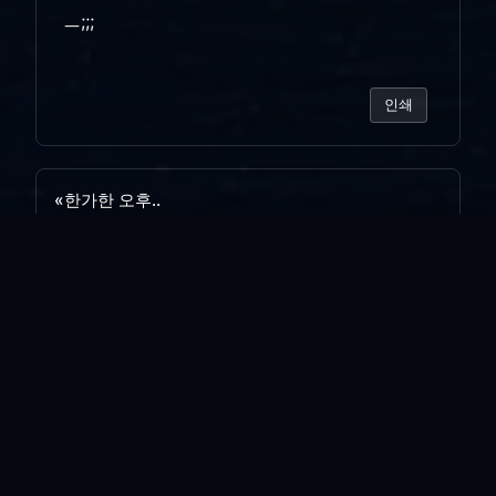
ㅡ;;;
인쇄
«
한가한 오후..
다들 휴가..
»
목록보기
답글쓰기
전체 180
양포...