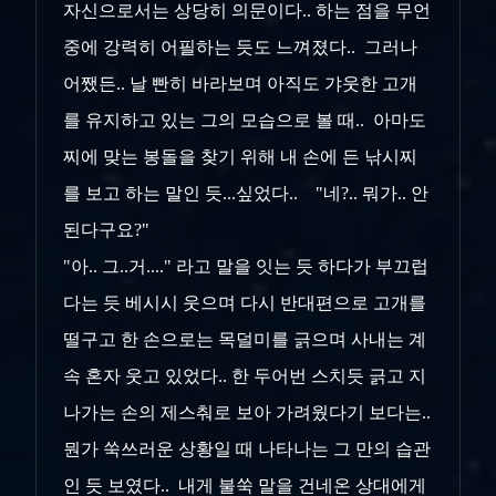
자신으로서는 상당히 의문이다.. 하는 점을 무언
중에 강력히 어필하는 듯도 느껴졌다.. 그러나
어쨌든.. 날 빤히 바라보며 아직도 갸웃한 고개
를 유지하고 있는 그의 모습으로 볼 때.. 아마도
찌에 맞는 봉돌을 찾기 위해 내 손에 든 낚시찌
를 보고 하는 말인 듯...싶었다.. "네?.. 뭐가.. 안
된다구요?"
"아.. 그..거...." 라고 말을 잇는 듯 하다가 부끄럽
다는 듯 베시시 웃으며 다시 반대편으로 고개를
떨구고 한 손으로는 목덜미를 긁으며 사내는 계
속 혼자 웃고 있었다.. 한 두어번 스치듯 긁고 지
나가는 손의 제스춰로 보아 가려웠다기 보다는..
뭔가 쑥쓰러운 상황일 때 나타나는 그 만의 습관
인 듯 보였다.. 내게 불쑥 말을 건네온 상대에게