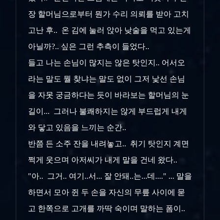
장 할머님으로부터 뭔가 수리 의뢰를 받아 고치
고난 후.. 온 김에 눌러 앉아 낮술을 먹고 있는게
아닐까?.. 싶은 그런 추측이 들었다..
들고 나는 손님이 많지는 않은 탓인지.. 어서오
라는 말도 뭘 찾냐는 말도 없이 그저 낯선 손님
을 자못 궁금하다는 듯이 바라보는 할머님의 눈
길이... 그러나 불쾌하지는 않게 부드럽게 내게
와 닿고 있음을 느끼는 순간..
반쯤 든 소주 잔을 내려놓고.. 취기 탓인지 계면
쩍게 웃으며 아저씨가 내게 말을 건네 왔다..
"아.. 그거.. 여기..서... 잘 안돼..는...데...." ... 말을
하면서 모아 쥔 두 손을 자신의 무릎 사이에 묻
고 한쪽으로 고개를 까딱 숙이며 말하는 폼이..