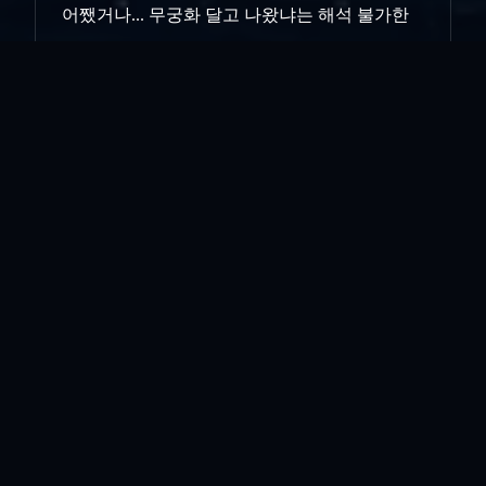
어쨌거나... 무궁화 달고 나왔냐는 해석 불가한
수수께끼를 하나 주워듣고.. 답은 몰라도 그저
재밌네.... 라는 느낌이 오랫동안 여운으로 남았
다...
인쇄
«
머릿속의 지우개...
시새움하다
»
목록보기
답글쓰기