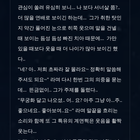
관심이 쏠려 유심히 보니... 나 보다 서너살 쯤?..
더 많을 연배로 보이긴 하는데... 그가 취한 탓인
지 약간 풀어진 눈으로 히쭉 웃으며 말을 건넬
때 보이는 듬성 듬성 빠진 치아 때문에... 가만
있을 때보다 웃을 때 더 나이가 많아 보이긴 했
다..
"네? 아.. 저희 초짜라 잘 몰라요~ 정확히 말씀해
주셔도 되요~" 라며 다시 한번 그의 의중을 묻는
데... 뜬금없이.. 그가 주제를 돌렸다..
"무궁화 달고 나오셨.. 어.. 요? 아주 그냥 아...주..
좋으네요.. 좋아보여..요~" 라며 말끝을 흐리는
소리와 함께 또 그 특유의 계면쩍은 웃음을 활짝
웃는다...