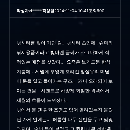
작성자
vi*****
작성일
2024-11-04 10:41
조회
600
낚시터를 찾아 가던 길.. 낚시터 초입에.. 슈퍼와
낚시용품이라고 빛바랜 글씨가 자그마하게 적
혀있는 매점을 찾았다.. 요즘은 보기드문 함석
지붕에.. 세월에 뿌옇게 흐려진 창살유리 미닫
이 문을 열고 들어가는 구조.. 꽤나 오래되어 보
이는 건물.. 시멘트로 하얗게 회칠한 외벽에서
세월의 흐름이 느껴졌다..
밖에서 볼 땐 환한 조명도 없어 열려있는지 몰랐
던 가게 안에는.. 허름한 나무 선반을 두고 몇몇
과자며.. 술병 등이 보였고 그 뒷편 나무 선반 위