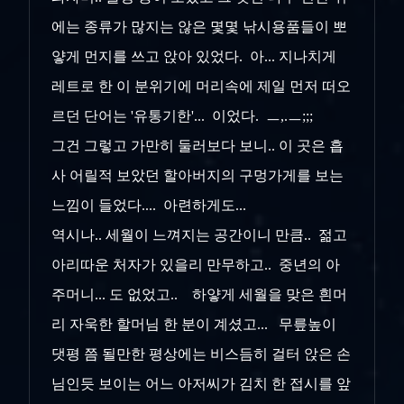
에는 종류가 많지는 않은 몇몇 낚시용품들이 뽀
얗게 먼지를 쓰고 앉아 있었다. 아... 지나치게
레트로 한 이 분위기에 머리속에 제일 먼저 떠오
르던 단어는 '유통기한'... 이었다. ㅡ,.ㅡ;;;
그건 그렇고 가만히 둘러보다 보니.. 이 곳은 흡
사 어릴적 보았던 할아버지의 구멍가게를 보는
느낌이 들었다.... 아련하게도...
역시나.. 세월이 느껴지는 공간이니 만큼.. 젊고
아리따운 처자가 있을리 만무하고.. 중년의 아
주머니... 도 없었고.. 하얗게 세월을 맞은 흰머
리 자욱한 할머님 한 분이 계셨고... 무릎높이
댓평 쯤 될만한 평상에는 비스듬히 걸터 앉은 손
님인듯 보이는 어느 아저씨가 김치 한 접시를 앞