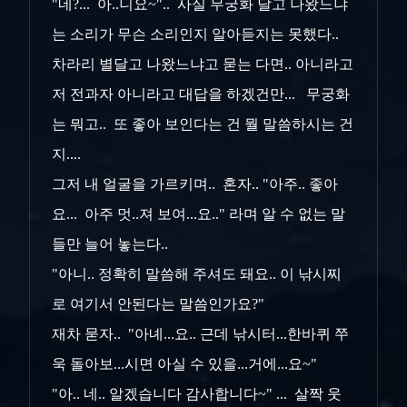
"네?... 아..니요~".. 사실 무궁화 달고 나왔느냐
는 소리가 무슨 소리인지 알아듣지는 못했다..
차라리 별달고 나왔느냐고 묻는 다면.. 아니라고
저 전과자 아니라고 대답을 하겠건만... 무궁화
는 뭐고.. 또 좋아 보인다는 건 뭘 말씀하시는 건
지....
그저 내 얼굴을 가르키며.. 혼자.. "아주.. 좋아
요... 아주 멋..져 보여...요.." 라며 알 수 없는 말
들만 늘어 놓는다..
"아니.. 정확히 말씀해 주셔도 돼요.. 이 낚시찌
로 여기서 안된다는 말씀인가요?"
재차 묻자.. "아녜...요.. 근데 낚시터...한바퀴 쭈
욱 돌아보...시면 아실 수 있을...거에...요~"
"아.. 네.. 알겠습니다 감사합니다~" ... 살짝 웃