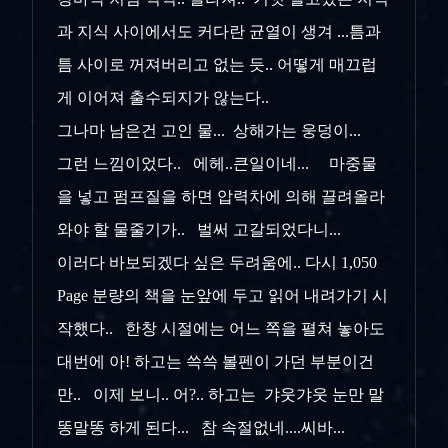
과 지식 사이에서도 커다란 균열이 생겨 ...틈과
틈 사이로 꺼져버리고 없는 듯.. 어떻게 매끄럽
게 이어져 출수되지가 않는다..
그나마 남은건 고인 물... 상해가는 웅덩이...
그런 느낌이었다.. 에헤..큰일이네... 마중물
을 넣고 펌프질을 하면 압력차에 의해 끌려올라
와야 할 물줄기가.. 벌써 고갈되었다니...
이러다 바보되겠다 싶은 두려움에.. 다시 1,050
Page 분량의 책을 눈앞에 두고 읽어 내려가기 시
작했다.. 한창 시절에는 어느 쪽을 펼쳐 놓아도
대번에 아! 하고는 쓱쓱 볼펜이 가던 부분이건
만.. 이제 보니.. 어?.. 하고는 갸웃갸웃 눈만 말
똥말똥 하게 된다... 참 속절없네....씨바...