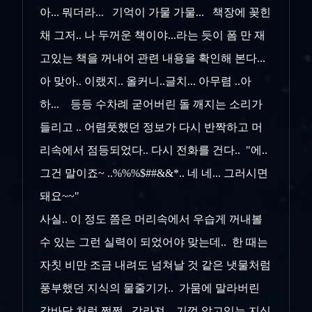
아... 뭐더라... 기억이 가물 가물... 책장에 꽂힌
채 그저.. 나 두꺼운 책이야...라는 듯이 폼 만 재
고있는 책을 꺼내어 관련 내용을 확인해 본다...
아 맞아.. 이랬지.. 올커니..글치... 아무렴 ..아
하... 등등 수차례 굳어버린 돌 깨지는 소리가
들리고 .. 어렴풋했던 정보가 다시 반짝하고 머
리속에서 점등되었다.. 다시 전화를 건다..
"에..
그건 말이죠~ ..%%%$##&&*.. 네 네... 그러시면
돼요~~"
사실.. 이 정도 쯤은 머리속에서 우습게 꺼내볼
수 있는 그런 실력이 되었어야 맞는데.. 한 때는
자칫 비만 조금 내려도 넘쳐날 것 같은 냇물처럼
풍부했던 지식의 물줄기가.. 가뭄에 말라버린
강바닥 처럼 쩍쩍.. 갈라져.. 기껏 알고있는 지식