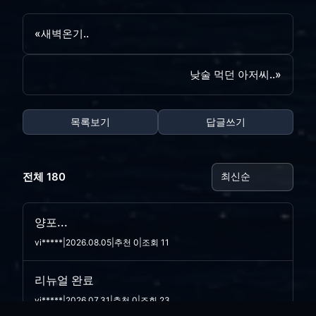
«
새벽온기..
낮술 먹던 아저씨..
»
목록보기
답글쓰기
전체 180
양포...
vi*****
|
2026.08.05
|
추천 0
|
조회 11
리뉴얼 완료
vi*****
|
2026.07.31
|
추천 0
|
조회 23