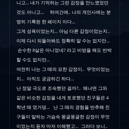
니고... 내가 기억하는 그런 감정을 안느꼈었던
것도 아니고... 하여간에.. 나의 개인사에는 분
명히 기록된 한 페이지 이다...
그게 성욕이었는지... 아님 다른 감정이었는지..
이제 다시 되돌아봐도 정확히 알 수는 없지만...
순수한 8살은 아니었네? 라고 비방을 해도 반박
할 수도 없지만...
여전히 나는 그 때의 묘한 감정이.. 무엇이었는
지... 아직도 궁금하긴 하다...
난 정말 극도로 조숙했던 걸까?.. 왜냐면 그와
같은 비슷한 감정을 내게 토로했던 친구들은 4
학년 때 였거덩... 난 그 때의 경험을 반추해 친
구들이 말하는 가슴속 몽글몽글한 감정이 무엇
이었는지 듣자 마자 이해했고... 그러다 보니..