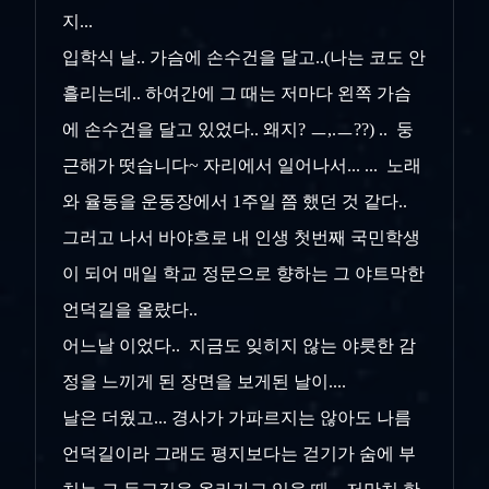
지...
입학식 날.. 가슴에 손수건을 달고..(나는 코도 안
흘리는데.. 하여간에 그 때는 저마다 왼쪽 가슴
에 손수건을 달고 있었다.. 왜지? ㅡ,.ㅡ??) .. 둥
근해가 떳습니다~ 자리에서 일어나서... ... 노래
와 율동을 운동장에서 1주일 쯤 했던 것 같다..
그러고 나서 바야흐로 내 인생 첫번째 국민학생
이 되어 매일 학교 정문으로 향하는 그 야트막한
언덕길을 올랐다..
어느날 이었다.. 지금도 잊히지 않는 야릇한 감
정을 느끼게 된 장면을 보게된 날이....
날은 더웠고... 경사가 가파르지는 않아도 나름
언덕길이라 그래도 평지보다는 걷기가 숨에 부