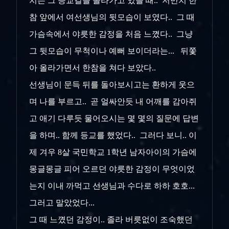
치는 그 등교길을 올라가고 있을 때.. 저만치 한
참 앞에서 여선생님의 뒷모습이 보였다.. 그 때
가슴속에서 야릇한 감정을 처음 느꼈다.. 그냥
그 뒷모습이 무척이나 예뻐 보이더라는... 뒤쫓
아 올라가면서 한참을 쳐다 보았다..
선생님이 문득 뒤를 돌아보시고는 환하게 웃으
며 나를 부르고.. 곧 얼싸안듯 내 어깨를 감아쥐
고 애기 다루듯 물어오시는 몇 몇의 질문에 답변
을 하며.. 함께 등교를 했었다.. 그러다 보니.. 이
제 겨우 8살 국민학교 1학년 남자아이의 가슴에
몽글몽글 피어 오르던 야릇한 감정이 무엇이었
는지 이내 까먹고 선생님과 수다로 하하 호호...
그러고 말았었다...
그 때 느꼈던 감정이.. 졸라 버릇없이 조숙했던