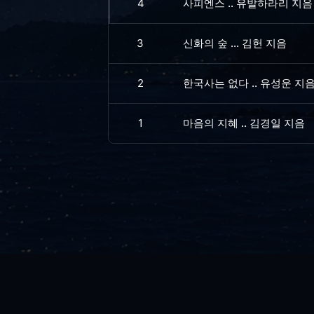
4
사피엔스 .. 유발하라리 지음
3
신화의 숲 ... 김헌 지음
2
한국사는 없다 .. 유성운 지
1
마음의 지혜 .. 김경일 지음