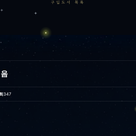
구입도서 목록
지음
회
347