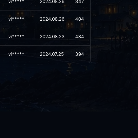
vi*****
2024.08.26
347
vi*****
2024.08.26
404
vi*****
2024.08.23
484
vi*****
2024.07.25
394
Powered by KBoard