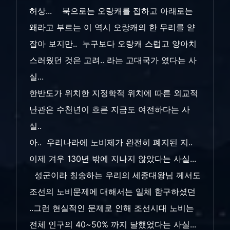
허상... 북으로는 오랑캐를 접하고 아래로는
왜라고 부르는 이 역시 오랑캐의 한 무리를 얕
잡아 보지만.. 누구보다 오랑캐 스럽고 양아치
스러웠던 것은 고려.. 라는 고대국가 였다는 사
실...
한반도가 위치한 지정학적 위치에 따른 외교적
난관은 수천년이 흐른 지금도 여전하다는 사
실..
아.. 우리나라에 노비제가 완전히 폐지된 지..
이제 겨우 130년 밖에 지나지 않았다는 사실...
성군이라 칭송하는 우리의 세종대왕님 께서도
조선의 노비문제에 대해서는 일체 함구하셨던
..그런 현실적인 문제로 인해 조선시대 노비는
전체 인구의 40~50% 까지 달했었다는 사실...