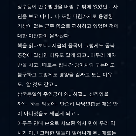
장수왕이 만주벌판을 버릴 수 밖에 없었던.. 사
연을 보고 나니.. 나 또한 마찬가지로 용맹한
기상이 없는 군주 쯤으로 폄하하고 있었던 것에
대한 미안함이 올라왔다..
책을 읽다보니.. 지금의 중국이 그렇게도 동북
공정에 열심인 이유도 알게 되고.. 아무리 개차
반을 치고.. 때로는 집나간 탕아처럼 구는데도
불구하고 그렇게도 평양을 감싸고 도는 이유
도.. 알 것도 같고...
삼국통일의 주인공이 왜.. 하필... 신라였을
까?.. 하는 의문에.. 단순히 나당연합군 때문 만
이 아니었음도 깨닫게 되고...
아무튼 연대 순으로 서술된 역사 만이 우리 역
사가 아닌 그러한 일들이 일어나게 된.. 때로는